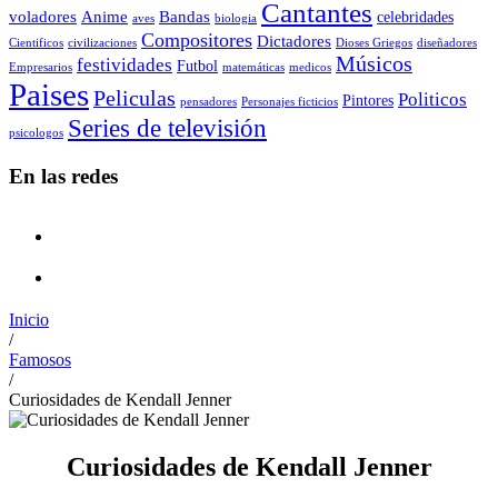
Cantantes
voladores
Anime
Bandas
celebridades
aves
biologia
Compositores
Dictadores
Cientificos
civilizaciones
Dioses Griegos
diseñadores
Músicos
festividades
Futbol
Empresarios
matemáticas
medicos
Paises
Peliculas
Politicos
Pintores
pensadores
Personajes ficticios
Series de televisión
psicologos
En las redes
Inicio
/
Famosos
/
Curiosidades de Kendall Jenner
Curiosidades de Kendall Jenner