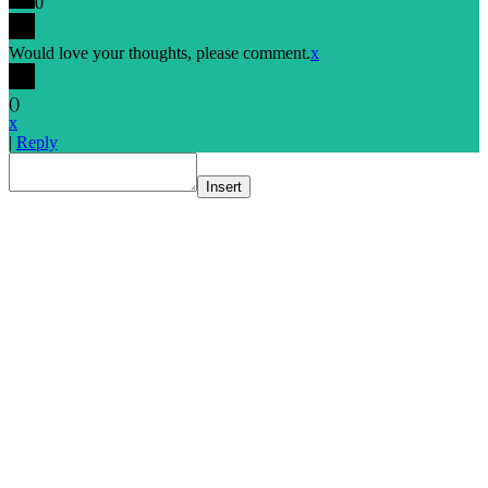
0
Would love your thoughts, please comment.
x
(
)
x
|
Reply
Insert